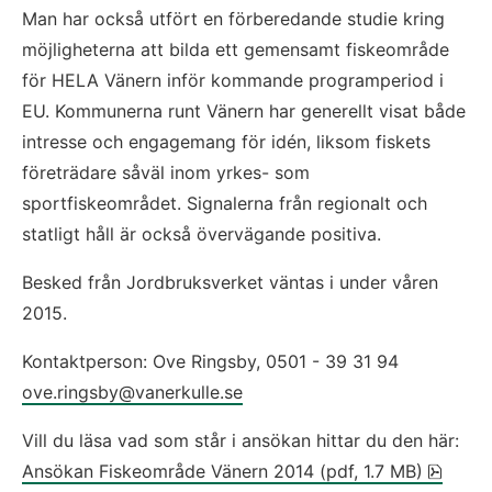
Man har också utfört en förberedande studie kring 
möjligheterna att bilda ett gemensamt fiskeområde 
för HELA Vänern inför kommande programperiod i 
EU. Kommunerna runt Vänern har generellt visat både 
intresse och engagemang för idén, liksom fiskets 
företrädare såväl inom yrkes- som 
sportfiskeområdet. Signalerna från regionalt och 
statligt håll är också övervägande positiva.
Besked från Jordbruksverket väntas i under våren 
2015.
Kontaktperson: Ove Ringsby, 0501 - 39 31 94 
ove.ringsby@vanerkulle.se
Vill du läsa vad som står i ansökan hittar du den här: 
pdf, 1
Ansökan Fiskeområde Vänern 2014 (pdf, 1.7 MB)