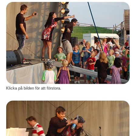
Fö
Klicka på bilden för att förstora.
Fö