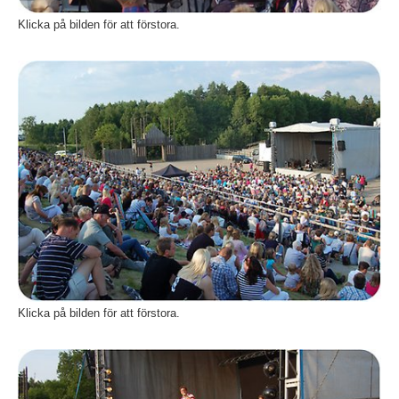
Klicka på bilden för att förstora.
Fö
Klicka på bilden för att förstora.
Fö