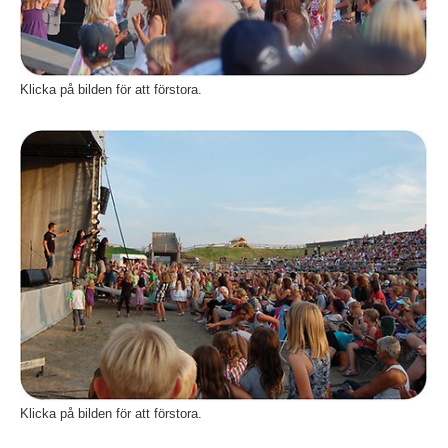
Klicka på bilden för att förstora.
Fö
Klicka på bilden för att förstora.