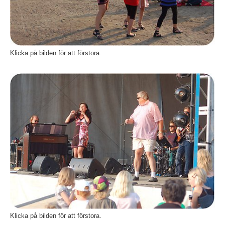
Klicka på bilden för att förstora.
Fö
Klicka på bilden för att förstora.