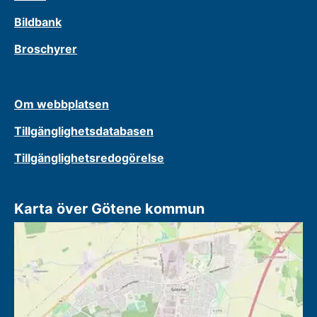
Bildbank
Broschyrer
Om webbplatsen
Tillgänglighetsdatabasen
Tillgänglighetsredogörelse
Karta över Götene kommun