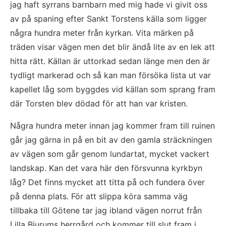
jag haft syrrans barnbarn med mig hade vi givit oss 
av på spaning efter Sankt Torstens källa som ligger 
några hundra meter från kyrkan. Vita märken på 
träden visar vägen men det blir ändå lite av en lek att 
hitta rätt. Källan är uttorkad sedan länge men den är 
tydligt markerad och så kan man försöka lista ut var 
kapellet låg som byggdes vid källan som sprang fram 
där Torsten blev dödad för att han var kristen.
Några hundra meter innan jag kommer fram till ruinen 
går jag gärna in på en bit av den gamla sträckningen 
av vägen som går genom lundartat, mycket vackert 
landskap. Kan det vara här den försvunna kyrkbyn 
låg? Det finns mycket att titta på och fundera över 
på denna plats. För att slippa köra samma väg 
tillbaka till Götene tar jag ibland vägen norrut från 
Lilla Bjurums herrgård och kommer till slut fram i 