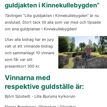
guldjakten i Kinnekullebygden”
Tävlingen ”Lilla guldjakten i Kinnekullebygden” är nu 
avslutad. Stort tack till alla som var med och tipsade 
om sina guldplatser i Kinnekullebygden!
Utav alla bidrag har en jury 
valt ut ett vinnande bidrag 
och sammanlagt 10 vinnare 
som får var sitt 
presentkort 300 kr.
Vinnarna med 
respektive guldställe är:
Björn Sjöstedt - Lilla Bjurums kyrkoruin
Elenor Bengtsson, Oljekoken i Gössäter