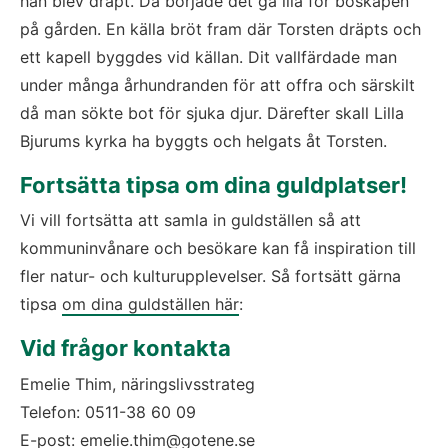
han blev dräpt. Då började det gå illa för boskapen 
på gården. En källa bröt fram där Torsten dräpts och 
ett kapell byggdes vid källan. Dit vallfärdade man 
under många århundranden för att offra och särskilt 
då man sökte bot för sjuka djur. Därefter skall Lilla 
Bjurums kyrka ha byggts och helgats åt Torsten.
Fortsätta tipsa om dina guldplatser!
Vi vill fortsätta att samla in guldställen så att 
kommuninvånare och besökare kan få inspiration till 
fler natur- och kulturupplevelser. Så fortsätt gärna 
tipsa 
om dina guldställen här
:
Vid frågor kontakta
Emelie Thim, näringslivsstrateg
Telefon: 0511-38 60 09
E-post: 
emelie.thim@gotene.se