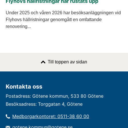
Flyhovs hällristningar har rustats upp
Under 2025 och våren 2026 har besöksanläggningen vid
Flyhovs hällristningar genomgått en omfattande
renovering...
Till toppen av sidan
Kontakta oss
Postadress: Götene kommun, 533 80 Götene
Besöksadress: Torggatan 4, Götene
Medborgarkontoret: 0511-38 60 00
gotene.kommun@gotene.se