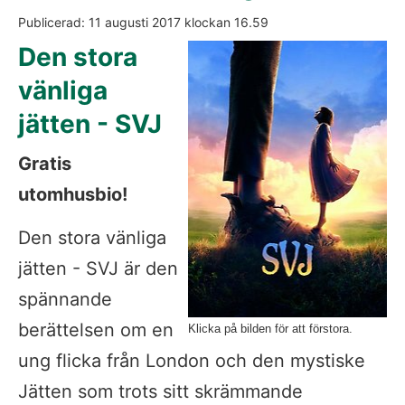
Publicerad: 
11 augusti 2017
 klockan 
16.59
Fö
Den stora 
vänliga 
jätten - SVJ
Gratis 
utomhusbio!
Den stora vänliga 
jätten - SVJ är den 
spännande 
berättelsen om en 
Klicka på bilden för att förstora.
ung flicka från London och den mystiske 
Jätten som trots sitt skrämmande 