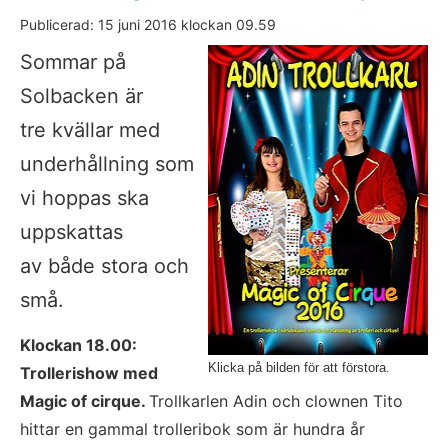
Publicerad: 
15 juni 2016
 klockan 
09.59
Fö
Sommar på 
Solbacken är
tre kvällar med 
underhållning som 
vi hoppas ska 
uppskattas
av både stora och 
små.
Klockan 18.00: 
Klicka på bilden för att förstora.
Trollerishow med 
Magic of cirque. 
Trollkarlen Adin och clownen Tito 
hittar en gammal trolleribok som är hundra år 