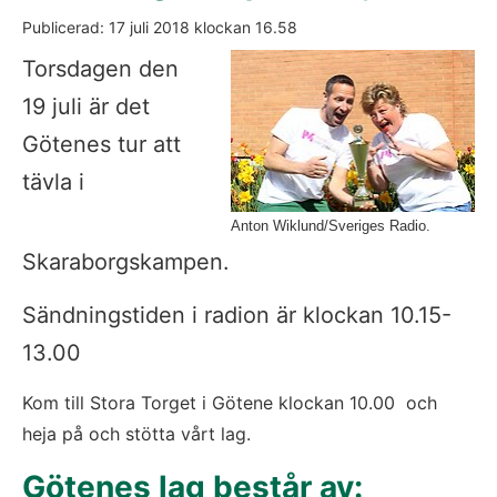
Publicerad: 
17 juli 2018
 klockan 
16.58
Fö
Torsdagen den 
19 juli är det 
Götenes tur att 
tävla i 
Anton Wiklund/Sveriges Radio.
Skaraborgskampen.
Sändningstiden i radion är klockan 10.15-
13.00
Kom till Stora Torget i Götene klockan 10.00  och 
heja på och stötta vårt lag.
Götenes lag består av: