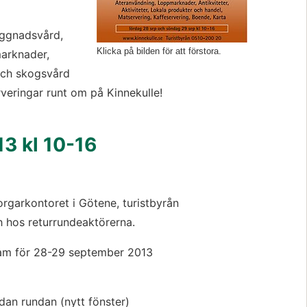
yggnadsvård, 
Klicka på bilden för att förstora.
arknader, 
och skogsvård 
eringar runt om på Kinnekulle! 
3 kl 10-16
garkontoret i Götene, turistbyrån 
ch hos returrundeaktörerna.
am för 28-29 september 2013 
dan rundan (nytt fönster)