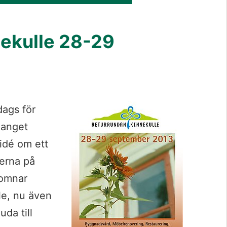
ekulle 28-29 
Förstora bil
ags för 
anget 
idé om ett 
rna på 
omnar 
e, nu även 
da till 