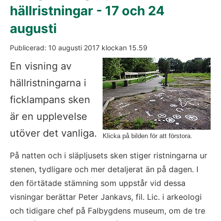
hällristningar - 17 och 24 
augusti
Publicerad: 
10 augusti 2017
 klockan 
15.59
För
En visning av 
hällristningarna i 
ficklampans sken 
är en upplevelse 
utöver det vanliga.
Klicka på bilden för att förstora.
På natten och i släpljusets sken stiger ristningarna ur 
stenen, tydligare och mer detaljerat än på dagen. I 
den förtätade stämning som uppstår vid dessa 
visningar berättar Peter Jankavs, fil. Lic. i arkeologi 
och tidigare chef på Falbygdens museum, om de tre 