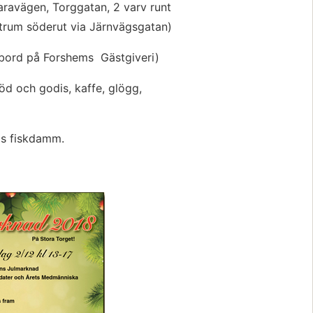
ravägen, Torggatan, 2 varv runt 
trum söderut via Järnvägsgatan)
(julbord på Forshems  Gästgiveri)
d och godis, kaffe, glögg, 
as fiskdamm.
Förstora bilden