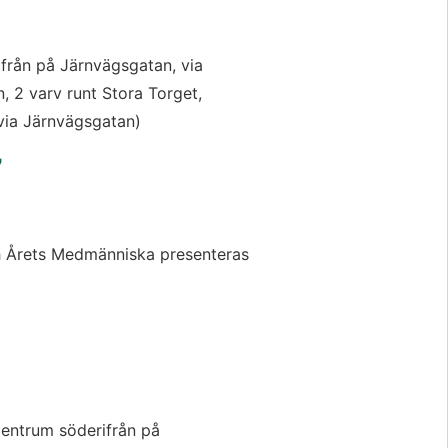
rån på Järnvägsgatan, via 
 2 varv runt Stora Torget, 
via Järnvägsgatan)
7
 
 och Årets Medmänniska presenteras
Centrum söderifrån på 