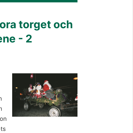
ra torget och 
ne - 2 
 
 
on 
ts 