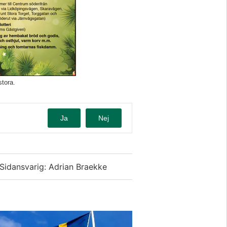
stora.
Ja
Nej
Sidansvarig: Adrian Braekke