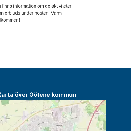
 finns information om de aktiviteter
m erbjuds under hösten. Varm
lkommen!
Karta över Götene kommun