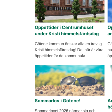
Öppettider i Centrumhuset
Ö
under Kristi himmelsfärdsdag
an
Götene kommun önskar alla en trevlig
Gö
Kristi himmelsfärdsdag! Det här är våra
na
öppettider för de kommunala...
öp
Sommarlov i Götene!
An
h
Sommarlovet 2026 närmar sig och i