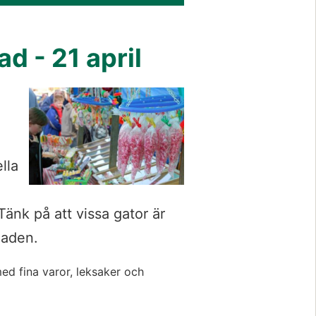
d - 21 april
lla 
Tänk på att vissa gator är 
naden.
ed fina varor, leksaker och 