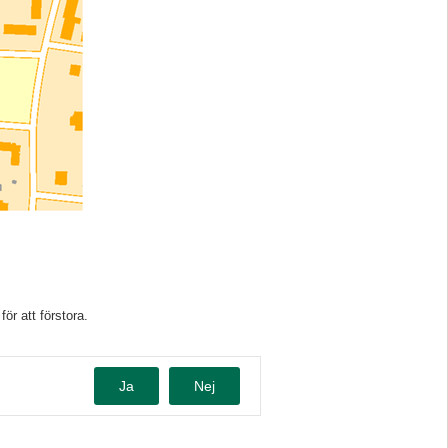
ör att förstora.
Ja
Nej