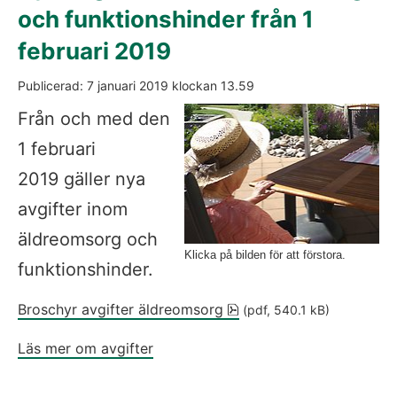
och funktionshinder från 1 
februari 2019
Publicerad: 
7 januari 2019
 klockan 
13.59
Fö
Från och med den 
1 februari 
2019 gäller nya 
avgifter inom 
äldreomsorg och 
Klicka på bilden för att förstora.
funktionshinder.
pdf, 540.1 kB, öppnas i 
Broschyr avgifter äldreomsorg
 (pdf, 540.1 kB)
Läs mer om avgifter