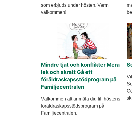
som erbjuds under hösten. Varm
ma
välkommen!
be
Mindre tjat och konflikter Mera
S
lek och skratt Gå ett
Vi
föräldraskapsstödprogram på
So
Familjecentralen
Gö
sk
Välkommen att anmäla dig till höstens
föräldraskapsstödsprogram på
Familjecentralen.