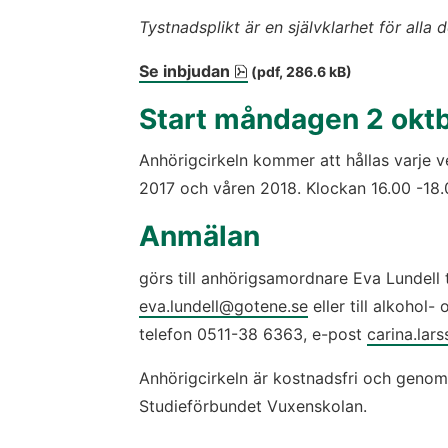
Tystnadsplikt är en självklarhet för alla 
pdf, 286.6 kB, öppnas i ny
Se inbjudan
 (pdf, 286.6 kB)
Start måndagen 2 okt
Anhörigcirkeln kommer att hållas varje vec
2017 och våren 2018. Klockan 16.00 -18.
Anmälan
eva.lundell@gotene.se
 eller till alkohol
telefon 0511-38 6363, e-post 
carina.lar
Anhörigcirkeln är kostnadsfri och genom
Studieförbundet Vuxenskolan.