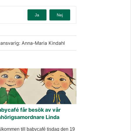
Ja
Nej
dansvarig: Anna-Maria Kindahl
bycafé får besök av vår
nhörigsamordnare Linda
lkommen till babycafé tisdag den 19