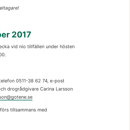
deltagare!
tt fönster.
ber 2017
ka vid nio tillfällen under hösten 
00.
görs till anhörigsamordnare Eva Lundell telefon 0511-38 62 74, e-post 
- och drogrådgivare Carina Larsson 
sson@gotene.se
förs tillsammans med 