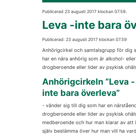
Publicerad 
23 augusti 2017
 klockan 
07.59
.
Leva -inte bara ö
Publicerad: 
23 augusti 2017
 klockan 
07.59
Anhörigcirkel och samtalsgrupp för dig 
har en nära anhörig som är alkohol- eller 
drogberoende eller lider av psykisk ohäl
Anhörigcirkeln ”Leva - 
inte bara överleva”
- vänder sig till dig som har en närståend
drogberoende eller lider av psykisk ohäls
medberoende och hur man klarar av att in
själv bestämma över hur man vill ha var