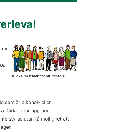
verleva!
Förstora bilden
som 
sa.
Klicka på bilden för att förstora.
e som är alkohol- eller 
a. Cirkeln tar upp om 
te styras utan få möjlighet att 
dagen.