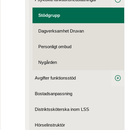
Stödgrupp
Dagverksamhet Druvan
Personligt ombud
Nygården
Avgifter funktionsstöd
Bostads­anpassning
Distriktssköterska inom LSS
Hörselinstruktör