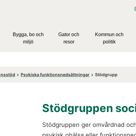
Bygga, bo och
Gator och
Kommun och
miljö
resor
politik
onsstöd
Psykiska funktionsnedsättningar
Stödgrupp
Stödgruppen soci
Stödgruppen ger omvårdnad och s
psykisk ohälsa eller funktionsned