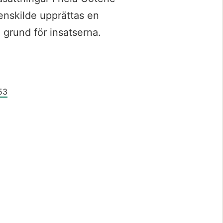
skilde upprättas en 
 grund för insatserna.
53