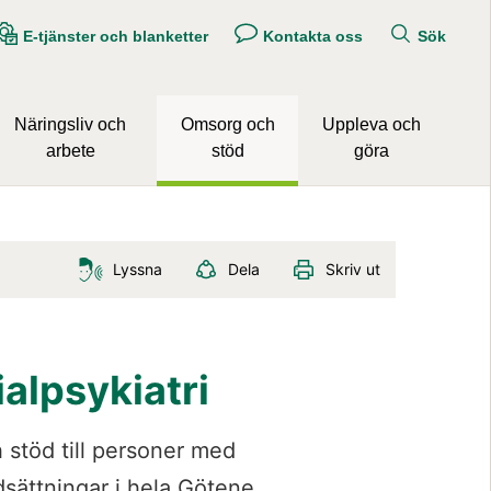
E-tjänster och blanketter
Kontakta oss
Sök
Näringsliv och
Omsorg och
Uppleva och
arbete
stöd
göra
Lyssna
Dela
Skriv ut
alpsykiatri
töd till personer med 
sättningar i hela Götene 