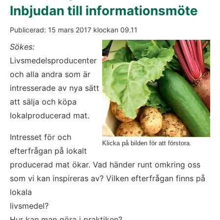
Inbjudan till informationsmöte
Publicerad: 
15 mars 2017
 klockan 
09.11
Fö
Sökes: 
Livsmedelsproducenter 
och alla andra som är 
intresserade av nya sätt 
att sälja och köpa 
lokalproducerad mat.
Intresset för och 
Klicka på bilden för att förstora.
efterfrågan på lokalt 
producerad mat ökar. Vad händer runt omkring oss 
som vi kan inspireras av? Vilken efterfrågan finns på 
lokala
livsmedel?
Hur kan man göra i praktiken?