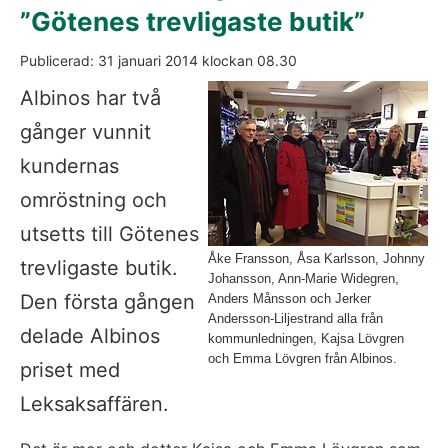
”Götenes trevligaste butik”
Publicerad: 
31 januari 2014
 klockan 
08.30
Fö
Albinos har två 
gånger vunnit 
kundernas 
omröstning och 
utsetts till Götenes 
Åke Fransson, Åsa Karlsson, Johnny
trevligaste butik. 
Johansson, Ann-Marie Widegren,
Den första gången 
Anders Månsson och Jerker
Andersson-Liljestrand alla från
delade Albinos 
kommunledningen, Kajsa Lövgren
och Emma Lövgren från Albinos.
priset med 
Leksaksaffären.