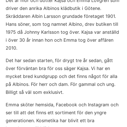
Det är mor och dotter Kajsa och Emma Lövgren som 
driver den anrika Albinos klädbutik i Götene. 
Skräddaren Albin Larsson grundade företaget 1901. 
Hans söner, som tog namnet Albino, drev butiken till 
1975 då Johnny Karlsson tog över. Kajsa var anställd 
i över 30 år innan hon och Emma tog över affären 
2010.   
Det har sedan starten, för drygt tre år sedan, gått 
över förväntan bra för oss säger Kajsa. Vi har en 
mycket bred kundgrupp och det finns något för alla 
på Albinos. För herr och dam. För gammal och ung. 
Billigt så väl som exklusivt.    
Emma sköter hemsida, Facebook och Instagram och 
ser till att det finns ett sortiment för den yngre 
generationen. Kosmetika har blivit ett bra 