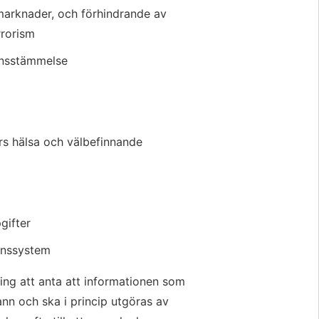
 marknader, och förhindrande av 
rrorism
ensstämmelse
rs hälsa och välbefinnande
gifter
onssystem
ing att anta att informationen som 
ann och ska i princip utgöras av 