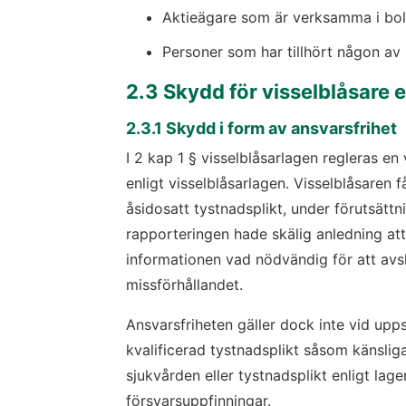
Aktieägare som är verksamma i bo
Personer som har tillhört någon av
2.3 Skydd för visselblåsare e
2.3.1 Skydd i form av ansvarsfrihet
I 2 kap 1 § visselblåsarlagen regleras en 
enligt visselblåsarlagen. Visselblåsaren få
åsidosatt tystnadsplikt, under förutsättn
rapporteringen hade skälig anledning att
informationen vad nödvändig för att avsl
missförhållandet.
Ansvarsfriheten gäller dock inte vid uppså
kvalificerad tystnadsplikt såsom känslig
sjukvården eller tystnadsplikt enligt lage
försvarsuppfinningar.