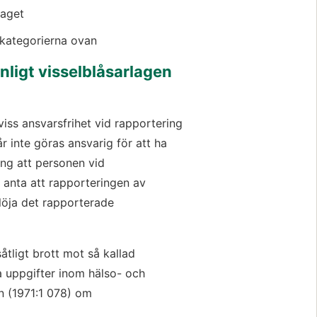
laget
 kategorierna ovan
nligt visselblåsarlagen
viss ansvarsfrihet vid rapportering 
r inte göras ansvarig för att ha 
ing att personen vid 
 anta att rapporteringen av 
öja det rapporterade 
tligt brott mot så kallad 
a uppgifter inom hälso- och 
n (1971:1 078) om 