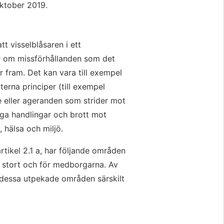
oktober 2019.
t visselblåsaren i ett 
 om missförhållanden som det 
 fram. Det kan vara till exempel 
erna principer (till exempel 
e eller ageranden som strider mot 
iga handlingar och brott mot 
, hälsa och miljö.
rtikel 2.1 a, har följande områden 
i stort och för medborgarna. Av 
t dessa utpekade områden särskilt 