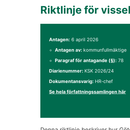
Riktlinje för viss
Dokumentinformati
Antagen:
6 april 2026
Antagen av:
kommunfullmäktige
Paragraf för antagande (§):
78
Diarienummer:
KSK 2026/24
Dokumentansvarig:
HR-chef
Se hela författningssamlingen här
Denna riktlinje beskriver hur G