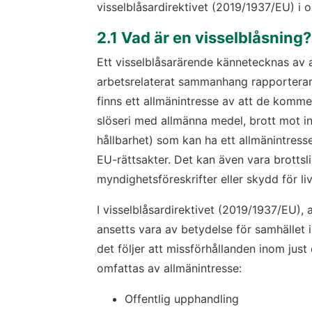
visselblåsardirektivet (2019/1937/EU) i 
2.1 Vad är en visselblåsning?
Ett visselblåsarärende kännetecknas av at
arbetsrelaterat sammanhang rapporterar
finns ett allmänintresse av att de kommer
slöseri med allmänna medel, brott mot int
hållbarhet) som kan ha ett allmänintress
EU-rättsakter. Det kan även vara brottsl
myndighetsföreskrifter eller skydd för liv
I visselblåsardirektivet (2019/1937/EU), a
ansetts vara av betydelse för samhället 
det följer att missförhållanden inom jus
omfattas av allmänintresse:
Offentlig upphandling