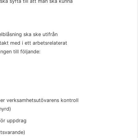
ka syfta till att man ska kunna 
elblåsning ska ske utifrån 
kt med i ett arbetsrelaterat 
gen till följande:
er verksamhetsutövarens kontroll 
hyrd)
för uppdrag
otsvarande)