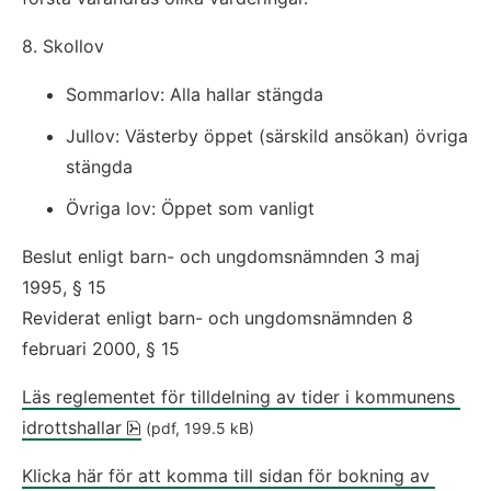
8. Skollov
Sommarlov: Alla hallar stängda
Jullov: Västerby öppet (särskild ansökan) övriga 
stängda
Övriga lov: Öppet som vanligt
Beslut enligt barn- och ungdomsnämnden 3 maj 
1995, § 15
Reviderat enligt barn- och ungdomsnämnden 8 
februari 2000, § 15
Läs reglementet för tilldelning av tider i kommunens 
pdf, 199.5 kB, öppnas i nytt fönster.
idrottshallar
 (pdf, 199.5 kB)
Klicka här för att komma till sidan för bokning av 