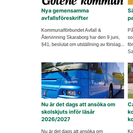
Nya gemensamma
Sä
avfallsföreskrifter
p
Kommunalförbundet Avfall &
På
Återvinning Skaraborg har den 9 juni,
so
§41, beslutat om utställning av förslag...
fö
Sa
Nu är det dags att ansöka om
Ca
skolskjuts inför läsår
k
2026/2027
k
Nu är det dags att ansöka om
Ko