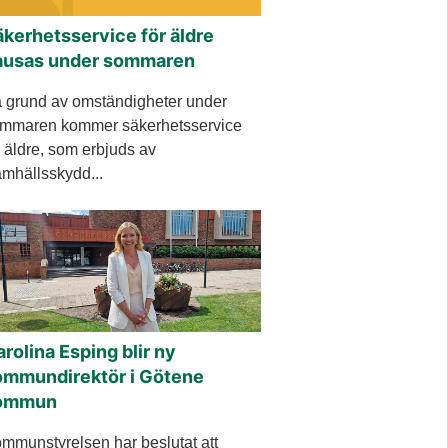
kerhetsservice för äldre
ausas under sommaren
 grund av omständigheter under
mmaren kommer säkerhetsservice
r äldre, som erbjuds av
mhällsskydd...
rolina Esping blir ny
ommundirektör i Götene
ommun
mmunstyrelsen har beslutat att