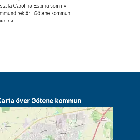
ställa Carolina Esping som ny
mmundirektör i Götene kommun.
rolina...
Karta över Götene kommun