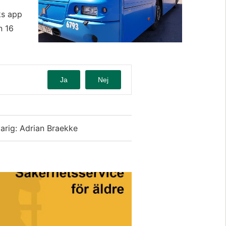
s app 
 16 
Ja
Nej
arig: Adrian Braekke