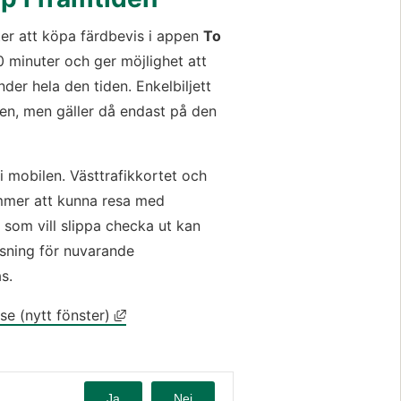
ter att köpa färdbevis i appen 
To 
90 minuter och ger möjlighet att 
der hela den tiden. Enkelbiljett 
en, men gäller då endast på den 
mobilen. Västtrafikkortet och 
mmer att kunna resa med 
om vill slippa checka ut kan 
sning för nuvarande 
s.
Länk till annan webbplats, öppnas i nytt 
se (nytt fönster)
Ja
Nej