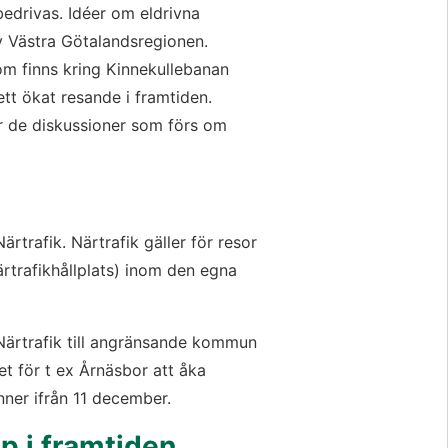
edrivas. Idéer om eldrivna 
v Västra Götalandsregionen. 
 finns kring Kinnekullebanan 
ett ökat resande i framtiden. 
r de diskussioner som förs om 
rtrafik. Närtrafik gäller för resor 
ärtrafikhållplats) inom den egna 
Närtrafik till angränsande kommun 
et för t ex Årnäsbor att åka 
inner ifrån 11 december.
pp i framtiden