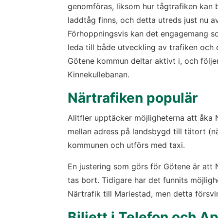
genomföras, liksom hur tågtrafiken kan b
laddtåg finns, och detta utreds just nu a
Förhoppningsvis kan det engagemang som
leda till både utveckling av trafiken och 
Götene kommun deltar aktivt i, och följe
Kinnekullebanan.
Närtrafiken populär 
Alltfler upptäcker möjligheterna att åka Nä
mellan adress på landsbygd till tätort (n
kommunen och utförs med taxi.
En justering som görs för Götene är att 
tas bort. Tidigare har det funnits möjligh
Närtrafik till Mariestad, men detta försv
Biljett i Telefon och A