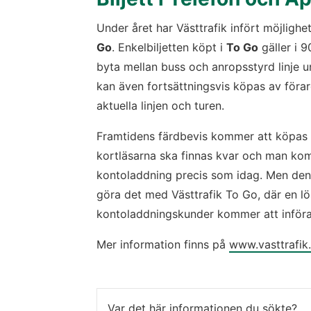
Under året har Västtrafik infört möjlighe
Go
. Enkelbiljetten köpt i 
To Go
 gäller i 
byta mellan buss och anropsstyrd linje un
kan även fortsättningsvis köpas av förar
aktuella linjen och turen.
Framtidens färdbevis kommer att köpas i 
kortläsarna ska finnas kvar och man ko
kontoladdning precis som idag. Men den s
göra det med Västtrafik To Go, där en lö
kontoladdningskunder kommer att införa
Mer information finns på 
www.vasttrafik.
Var det här informationen du sökte?