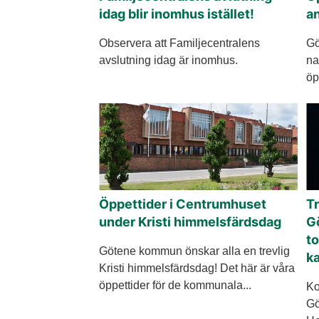
idag blir inomhus istället!
an
Observera att Familjecentralens
Gö
avslutning idag är inomhus.
na
öp
Öppettider i Centrumhuset
Tr
under Kristi himmelsfärdsdag
Gö
to
Götene kommun önskar alla en trevlig
ka
Kristi himmelsfärdsdag! Det här är våra
öppettider för de kommunala...
Ko
Gö