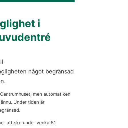
lighet i 
uvudentré
l 
ängligheten något begränsad 
én.
l Centrumhuset, men automatiken 
 ännu. Under tiden är 
begränsad.
r att ske under vecka 51.