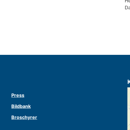
He
Da
Press
Bildbank
Broschyrer