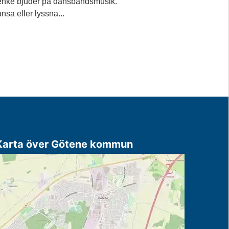
nke bjuder på dansbandsmusik.
nsa eller lyssna...
Karta över Götene kommun