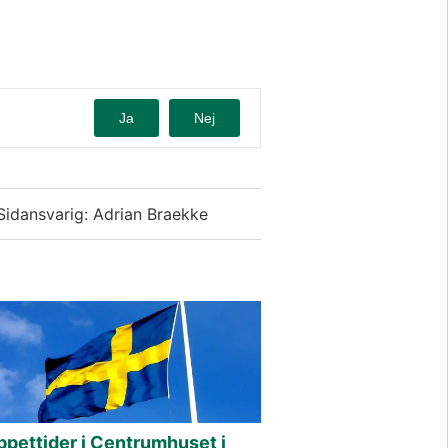
Ja
Nej
Sidansvarig: Adrian Braekke
ppettider i Centrumhuset i