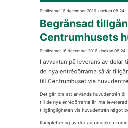
Publicerad 
16 december 2016
 klockan 
08.24
.
Begränsad tillgäng
Centrumhusets h
Publicerad: 
16 december 2016
 klockan 
08.24
I avvaktan på leverans av delar til
de nya entrédörrarna så är tillg
till Centrumhuset via huvudentr
Det går bra att använda huvudentrén til
till de nya enrédörrarna är inte levererad
tillgängligheten via huvudentrén något 
Komplettering av dörrautomatiken komme