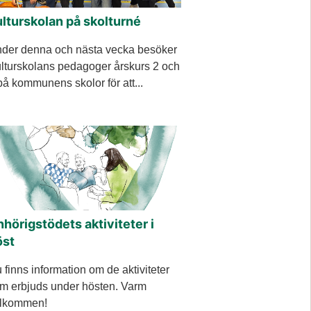
lturskolan på skolturné
der denna och nästa vecka besöker
lturskolans pedagoger årskurs 2 och
på kommunens skolor för att...
hörigstödets aktiviteter i
öst
 finns information om de aktiviteter
m erbjuds under hösten. Varm
lkommen!