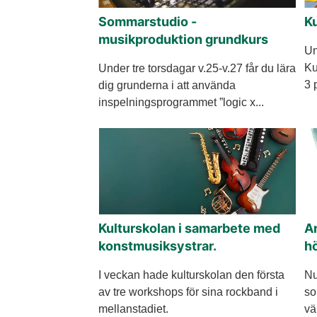
Sommarstudio -
Ku
musikproduktion grundkurs
Un
Ku
Under tre torsdagar v.25-v.27 får du lära
3 
dig grunderna i att använda
inspelningsprogrammet ”logic x...
Kulturskolan i samarbete med
An
konstmusiksystrar.
h
I veckan hade kulturskolan den första
Nu
av tre workshops för sina rockband i
so
mellanstadiet.
vä