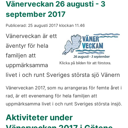
Vänerveckan 26 augusti - 3 
september 2017
Publicerad: 
25 augusti 2017
 klockan 
11.46
För
Vänerveckan är ett 
äventyr för hela 
familjen att 
Klicka på bilden för att förstora.
uppmärksamma 
livet i och runt Sveriges största sjö Vänern
Vänerveckan 2017, som nu arrangeras för femte året i 
rad, är ett evenemang för hela familjen att 
uppmärksamma livet i och runt Sveriges största insjö.
Aktiviteter under 
Vänerveckan 2017 i Götene 