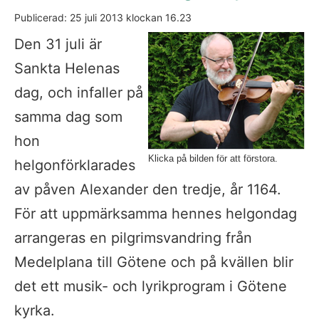
Publicerad: 
25 juli 2013
 klockan 
16.23
Fö
Den 31 juli är 
Sankta Helenas 
dag, och infaller på 
samma dag som 
hon 
Klicka på bilden för att förstora.
helgonförklarades 
av påven Alexander den tredje, år 1164. 
För att uppmärksamma hennes helgondag 
arrangeras en pilgrimsvandring från 
Medelplana till Götene och på kvällen blir 
det ett musik- och lyrikprogram i Götene 
kyrka.