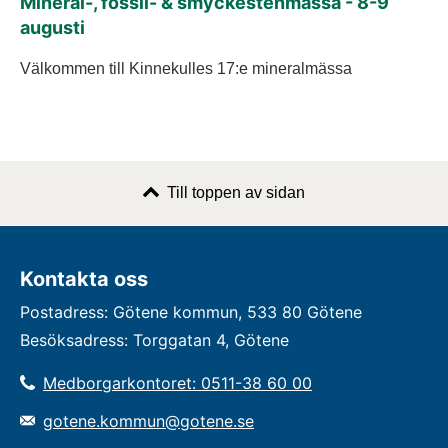
Mineral-, fossil- & smyckestenmässa - 8-9
augusti
Välkommen till Kinnekulles 17:e mineralmässa
Till toppen av sidan
Kontakta oss
Postadress: Götene kommun, 533 80 Götene
Besöksadress: Torggatan 4, Götene
Medborgarkontoret: 0511-38 60 00
gotene.kommun@gotene.se