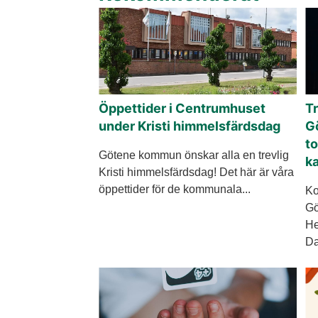
Öppettider i Centrumhuset
Tr
under Kristi himmelsfärdsdag
Gö
to
Götene kommun önskar alla en trevlig
ka
Kristi himmelsfärdsdag! Det här är våra
öppettider för de kommunala...
Ko
Gö
He
Da