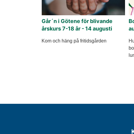
Går´n i Götene för blivande
B
årskurs 7-18 år - 14 augusti
a
Kom och häng på fritidsgården
Hu
bo
lu