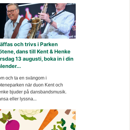
äffas och trivs i Parken
tene, dans till Kent & Henke
rsdag 13 augusti, boka in i din
lender...
m och ta en svängom i
teneparken när duon Kent och
nke bjuder på dansbandsmusik.
nsa eller lyssna...