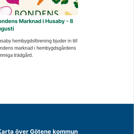
ondens Marknad i Husaby - 8
ugusti
saby hembygdsförening bjuder in till
ndens marknad i hembygdsgårdens
mmiga trädgård.
Karta över Götene kommun