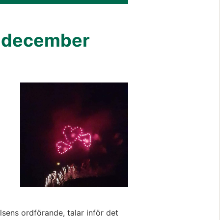
1 december
Förstora bilden
ens ordförande, talar inför det 