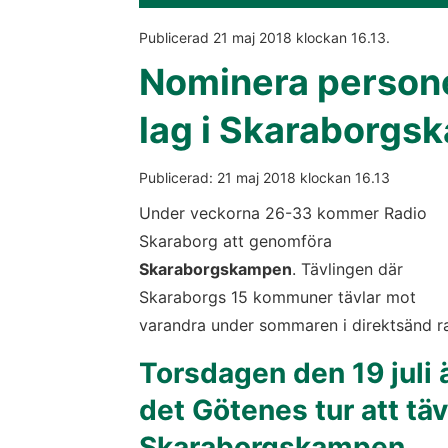
Publicerad 
21 maj 2018
 klockan 
16.13
.
Nominera personer
lag i Skaraborg
Publicerad: 
21 maj 2018
 klockan 
16.13
Under veckorna 26-33 kommer Radio 
Skaraborg att genomföra 
Skaraborgskampen
. Tävlingen där 
Skaraborgs 15 kommuner tävlar mot 
varandra under sommaren i direktsänd r
Torsdagen den 19 juli ä
det Götenes tur att tävl
Skaraborgskampen.