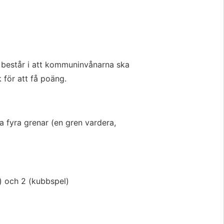
består i att kommuninvånarna ska 
k för att få poäng.
 fyra grenar (en gren vardera, 
) och 2 (kubbspel)