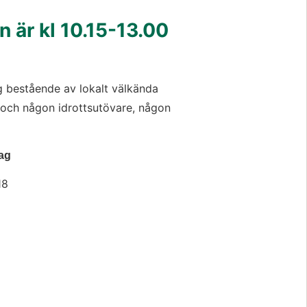
 är kl 
10.15-13.00
 bestående av lokalt välkända 
ch någon idrottsutövare, någon 
lag
18