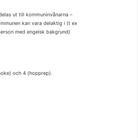
elas ut till kommuninvånarna – 
munen kan vara delaktig i (t ex 
 person med engelsk bakgrund)
aoke) och 4 (hopprep).