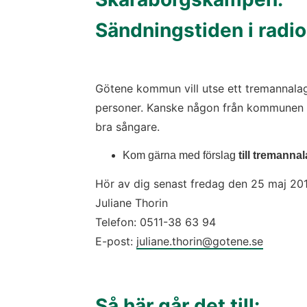
Sändningstiden i radion
Götene kommun vill utse ett tremannalag
personer. Kanske någon från kommunen o
bra sångare.
Kom gärna med förslag 
till tremanna
Hör av dig senast fredag den 25 maj 20
Juliane Thorin
Telefon: 0511-38 63 94
E-post: 
juliane.thorin@gotene.se
Så här går det till: