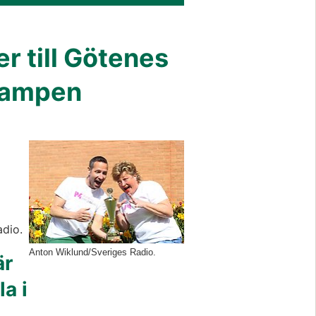
 till Götenes 
skampen
Förstora bilden
adio.
Anton Wiklund/Sveriges Radio.
r 
a i 