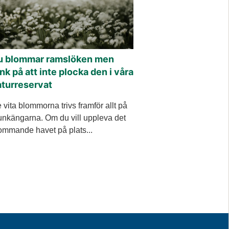
u blommar ramslöken men
nk på att inte plocka den i våra
aturreservat
 vita blommorna trivs framför allt på
nkängarna. Om du vill uppleva det
ommande havet på plats...