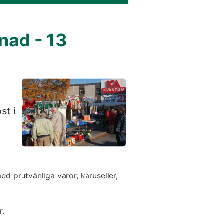
nad - 13
st i
ed prutvänliga varor, karuseller,
r.