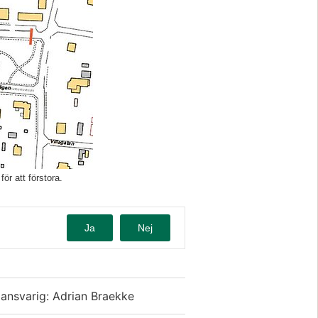
ör att förstora.
Ja
Nej
dansvarig: Adrian Braekke