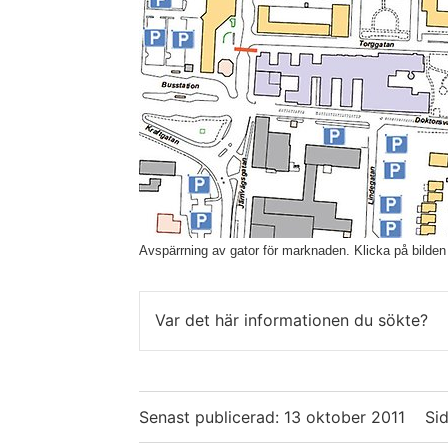
Avspärrning av gator för marknaden. Klicka på bilden f
Var det här informationen du sökte?
Senast publicerad:
13 oktober 2011
Si