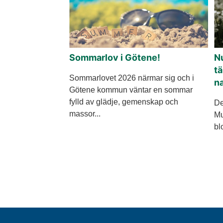
Sommarlov i Götene!
N
tä
Sommarlovet 2026 närmar sig och i
n
Götene kommun väntar en sommar
fylld av glädje, gemenskap och
De
massor...
Mu
bl