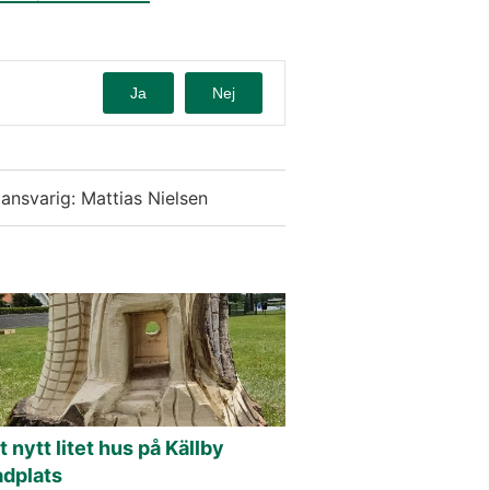
Ja
Nej
ansvarig: Mattias Nielsen
t nytt litet hus på Källby
adplats