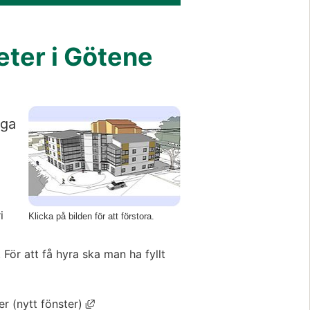
ter i Götene
Förstora bilden
gga
i
Klicka på bilden för att förstora.
. För att få hyra ska man ha fyllt
Länk till annan webbplats, öppnas i nytt f
r (nytt fönster)