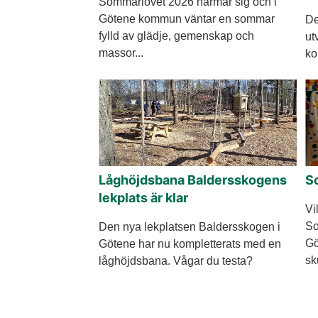
Sommarlovet 2026 närmar sig och i
Götene kommun väntar en sommar
De
fylld av glädje, gemenskap och
ut
massor...
ko
Låghöjdsbana Baldersskogens
S
lekplats är klar
Vi
So
Den nya lekplatsen Baldersskogen i
Gö
Götene har nu kompletterats med en
sk
låghöjdsbana. Vågar du testa?