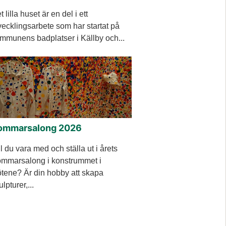
t lilla huset är en del i ett
vecklingsarbete som har startat på
mmunens badplatser i Källby och...
ommarsalong 2026
ll du vara med och ställa ut i årets
mmarsalong i konstrummet i
tene? Är din hobby att skapa
ulpturer,...