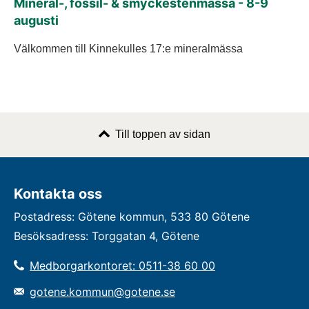
Mineral-, fossil- & smyckestenmässa - 8-9
augusti
Välkommen till Kinnekulles 17:e mineralmässa
Till toppen av sidan
Kontakta oss
Postadress: Götene kommun, 533 80 Götene
Besöksadress: Torggatan 4, Götene
Medborgarkontoret: 0511-38 60 00
gotene.kommun@gotene.se