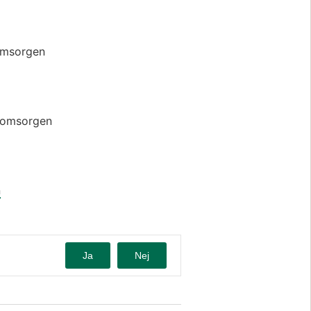
omsorgen
pomsorgen
n
Ja
Nej