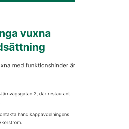
unga vuxna
dsättning
vuxna med funktionshinder är
Järnvägsgatan 2, där restaurant
.
kontakta handikappavdelningens
Åkerström.