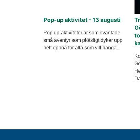
Pop-up aktivitet - 13 augusti
Tr
Gö
Pop up-aktiviteter är som oväntade
to
små äventyr som plötsligt dyker upp
ka
helt öppna för alla som vill hänga...
Ko
Gö
He
Da