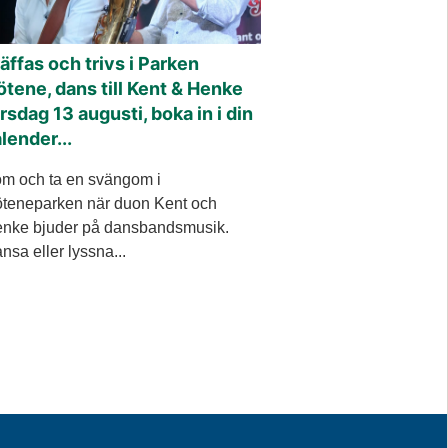
äffas och trivs i Parken
tene, dans till Kent & Henke
rsdag 13 augusti, boka in i din
lender...
m och ta en svängom i
teneparken när duon Kent och
nke bjuder på dansbandsmusik.
nsa eller lyssna...