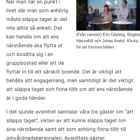
När man når en punkt i 
livet där man som anhörig 
måste släppa taget är det 
inte alltid så enkelt. Det 
(Från vänster) Elin Glaning, Birgitta
kan handla om att ens 
Hassellöf och Johan Arelid. Klicka
närstående ska flytta ut 
för att förstora bilden.
och bosätta sig i en 
gruppbostad eller att de 
flyttar in till ett särskilt boende. Det är viktigt att 
behålla sitt engagemang, men samtidigt är det viktigt 
att släppa taget och finna tillit om att ens närstående 
är i goda händer.
I det sjunde avsnittet samtalar våra tre gäster om "att 
släppa taget", vikten av att kunna släppa taget om 
sina närstående samt att som anhörig finna tillit till 
omvårdnadspersonalen. Avsnittets gäster: