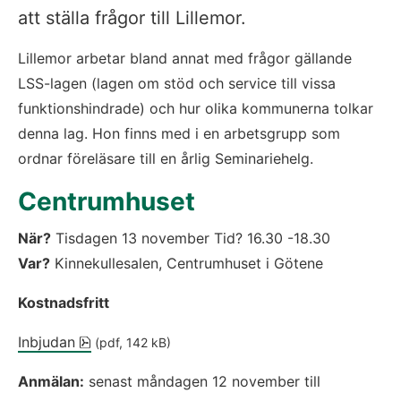
att ställa frågor till Lillemor.
Lillemor arbetar bland annat med frågor gällande 
LSS-lagen (lagen om stöd och service till vissa 
funktionshindrade) och hur olika kommunerna tolkar 
denna lag. Hon finns med i en arbetsgrupp som 
ordnar föreläsare till en årlig Seminariehelg.
Centrumhuset
När?
 Tisdagen 13 november Tid? 16.30 -18.30
Var?
 Kinnekullesalen, Centrumhuset i Götene
Kostnadsfritt
pdf, 142 kB, öppnas i nytt fönster.
Inbjudan
 (pdf, 142 kB)
Anmälan:
 senast måndagen 12 november till