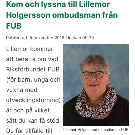
Kom och lyssna till Lillemor 
Holgersson ombudsman från 
FUB
Publicerad: 
5 november 2018
 klockan 
09.20
För
Lillemor kommer 
att berätta om vad 
Riksförbundet FUB 
(för barn, unga och 
vuxna med 
utvecklingstörning) 
är och på vilket 
sätt du kan få stöd. 
Du får tillfälle till 
Lillemor Holgersson ombudsman FUB