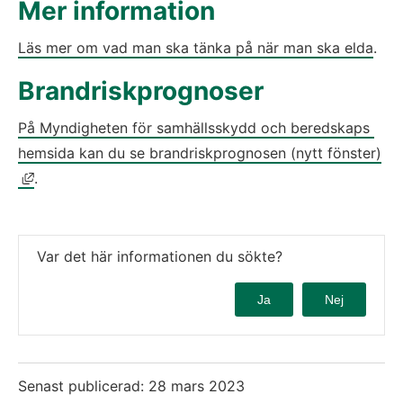
Mer information
Läs mer om vad man ska tänka på när man ska elda
.
Brandriskprognoser
På Myndigheten för samhällsskydd och beredskaps 
hemsida kan du se brandriskprognosen (nytt fönster)
Länk till annan webbplats, öppnas i nytt fönster.
.      
Var det här informationen du sökte?
Ja
Nej
Senast publicerad:
28 mars 2023