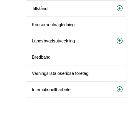
Tillstånd
Konsument­vägledning
Landsbygds­utveckling
Bredband
Varningslista oseriösa företag
Internationellt arbete