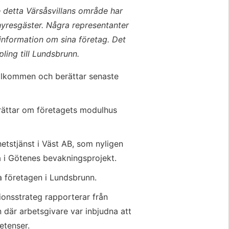
 detta Värsåsvillans område har 
hyresgäster. Några representanter 
nformation om sina företag. Det 
ling till Lundsbrunn.
älkommen och berättar senaste 
ättar om företagets modulhus 
tstjänst i Väst AB, som nyligen 
 i Götenes bevakningsprojekt.
a företagen i Lundsbrunn.
onsstrateg rapporterar från 
är arbetsgivare var inbjudna att 
etenser.