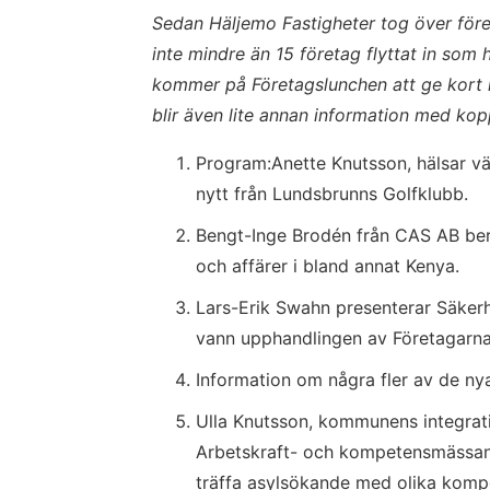
Sedan Häljemo Fastigheter tog över före
inte mindre än 15 företag flyttat in som 
kommer på Företagslunchen att ge kort i
blir även lite annan information med kopp
Program:Anette Knutsson, hälsar v
nytt från Lundsbrunns Golfklubb.
Bengt-Inge Brodén från CAS AB ber
och affärer i bland annat Kenya.
Lars-Erik Swahn presenterar Säkerhe
vann upphandlingen av Företagarna
Information om några fler av de ny
Ulla Knutsson, kommunens integrati
Arbetskraft- och kompetensmässan d
träffa asylsökande med olika komp