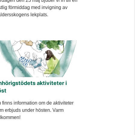
rdagen den 23 maj bjuder vi in till en
stlig förmiddag med invigning av
ldersskogens lekplats.
hörigstödets aktiviteter i
öst
 finns information om de aktiviteter
m erbjuds under hösten. Varm
lkommen!