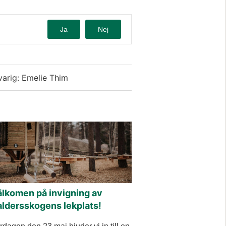
Ja
Nej
varig: Emelie Thim
älkomen på invigning av
aldersskogens lekplats!