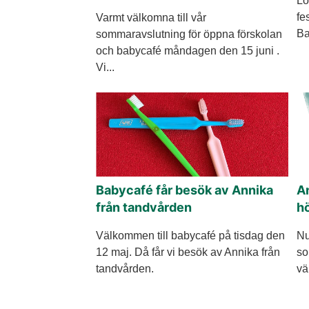
Lö
fe
Varmt välkomna till vår
Ba
sommaravslutning för öppna förskolan
och babycafé måndagen den 15 juni .
Vi...
Babycafé får besök av Annika
An
från tandvården
h
Välkommen till babycafé på tisdag den
Nu
12 maj. Då får vi besök av Annika från
so
tandvården.
vä