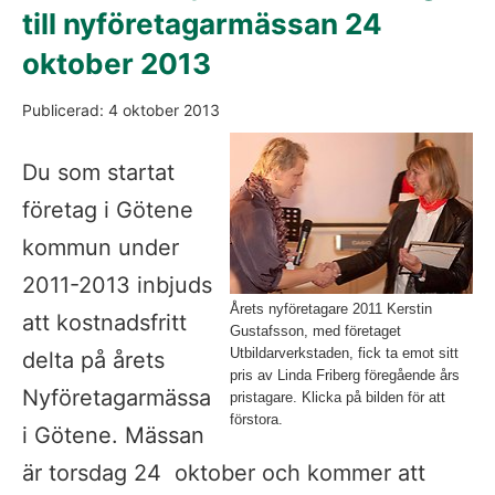
till nyföretagarmässan 24 
oktober 2013
Publicerad: 4 oktober 2013
Fö
Du som startat 
företag i Götene 
kommun under 
2011-2013 inbjuds 
Årets nyföretagare 2011 Kerstin
att kostnadsfritt 
Gustafsson, med företaget
Utbildarverkstaden, fick ta emot sitt
delta på årets 
pris av Linda Friberg föregående års
Nyföretagarmässa 
pristagare. Klicka på bilden för att
förstora.
i Götene. Mässan 
är torsdag 24  oktober och kommer att 