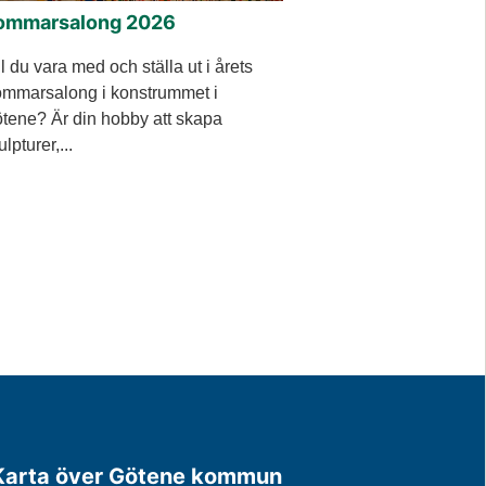
ommarsalong 2026
ll du vara med och ställa ut i årets
mmarsalong i konstrummet i
tene? Är din hobby att skapa
ulpturer,...
Karta över Götene kommun