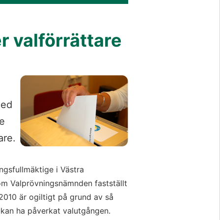
 valförrättare
med
e
are.
ngsfullmäktige i Västra
om Valprövningsnämnden fastställt
010 är ogiltigt på grund av så
t kan ha påverkat valutgången.