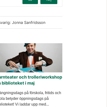
svarig: Jonna Sanfridsson
rnteater och trolleriworkshop
 biblioteket i maj
ängningsdags på förskola, fritids och
ola betyder öppningsdags på
blioteket! Vi laddar upp med...