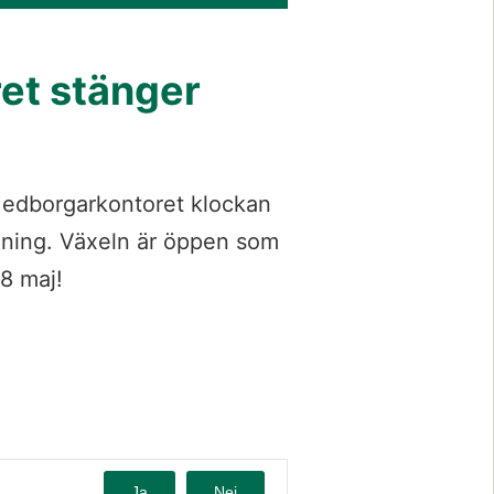
t stänger 
dborgarkontoret klockan 
dning. Växeln är öppen som 
8 maj!
Ja
Nej