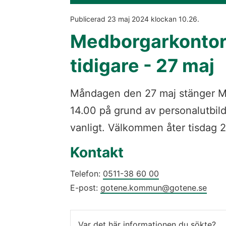
Publicerad 
23 maj 2024
 klockan 
10.26
.
Medborgarkontore
tidigare - 27 maj
Måndagen den 27 maj stänger Me
14.00 på grund av personalutbil
vanligt. Välkommen åter tisdag 2
Kontakt
Telefon: 
0511-38 60 00
E-post: 
gotene.kommun@gotene.se
Var det här informationen du sökte?