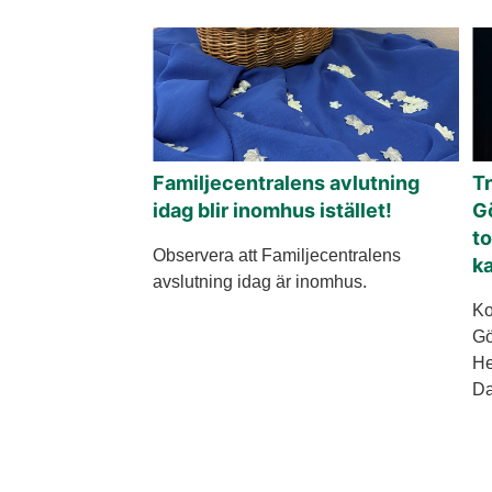
Familjecentralens avlutning
Tr
idag blir inomhus istället!
Gö
to
Observera att Familjecentralens
ka
avslutning idag är inomhus.
Ko
Gö
He
Da