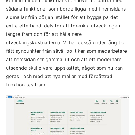
kommit till den punkt där vi behöver förbättra med 
sådana funktioner som borde ligga med i hemsidans 
sidmallar från början istället för att bygga på det 
extra efterhand, dels för att förenkla utvecklingen 
längre fram och för att hålla nere 
utvecklingskostnaderna. Vi har också under lång tid 
fått synpunkter från såväl politiker som medarbetare 
att hemsidan ser gammal ut och att ett modernare 
utseende skulle vara uppskattat, något som nu kan 
göras i och med att nya mallar med förbättrad 
funktion tas fram.
Fö