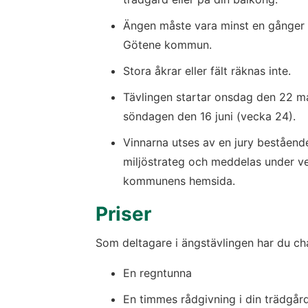
Ängen måste vara minst en gånger en
Götene kommun.
Stora åkrar eller fält räknas inte.
Tävlingen startar onsdag den 22 ma
söndagen den 16 juni (vecka 24).
Vinnarna utses av en jury beståen
miljöstrateg och meddelas under v
kommunens hemsida.
Priser
Som deltagare i ängstävlingen har du cha
En regntunna
En timmes rådgivning i din trädgå