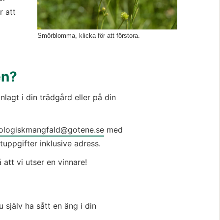
 att 
Smörblomma, klicka för att förstora.
en?
lagt i din trädgård eller på din 
ologiskmangfald@gotene.se
 med 
uppgifter inklusive adress.
att vi utser en vinnare!
själv ha sått en äng i din 