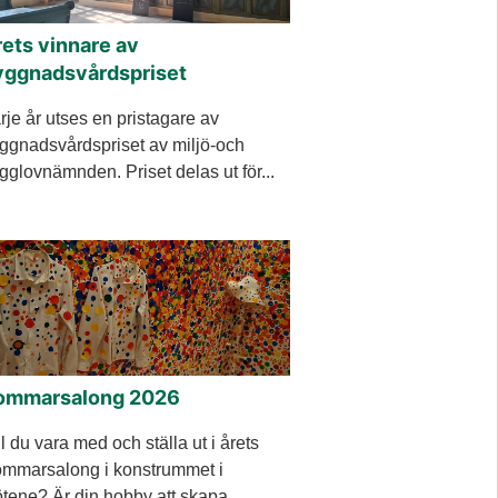
ets vinnare av
yggnadsvårdspriset
rje år utses en pristagare av
ggnadsvårdspriset av miljö-och
gglovnämnden. Priset delas ut för...
ommarsalong 2026
ll du vara med och ställa ut i årets
mmarsalong i konstrummet i
tene? Är din hobby att skapa