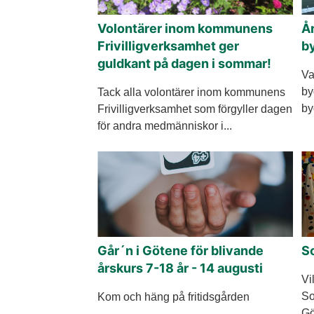
Volontärer inom kommunens
År
Frivilligverksamhet ger
b
guldkant på dagen i sommar!
Va
by
Tack alla volontärer inom kommunens
by
Frivilligverksamhet som förgyller dagen
för andra medmänniskor i...
Går´n i Götene för blivande
S
årskurs 7-18 år - 14 augusti
Vi
So
Kom och häng på fritidsgården
Gö