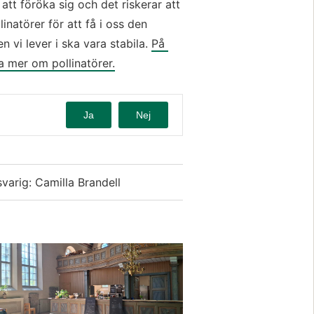
tt föröka sig och det riskerar att 
natörer för att få i oss den 
 vi lever i ska vara stabila. 
På 
 mer om pollinatörer.
Ja
Nej
varig: Camilla Brandell