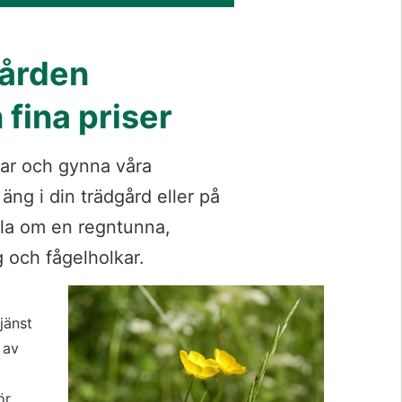
ården 
 fina priser
ar och gynna våra 
äng i din trädgård eller på 
la om en regntunna, 
 och fågelholkar.
Förstora bil
änst 
av 
r 