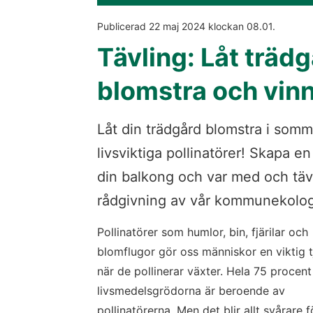
Publicerad 
22 maj 2024
 klockan 
08.01
.
Tävling: Låt trädg
blomstra och vinn
Låt din trädgård blomstra i somm
livsviktiga pollinatörer! Skapa en 
din balkong och var med och täv
rådgivning av vår kommunekolog
Pollinatörer som humlor, bin, fjärilar och 
blomflugor gör oss människor en viktig tj
när de pollinerar växter. Hela 75 procent 
livsmedelsgrödorna är beroende av 
pollinatörerna. Men det blir allt svårare fö