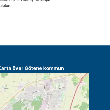
ulpturer,...
Karta över Götene kommun