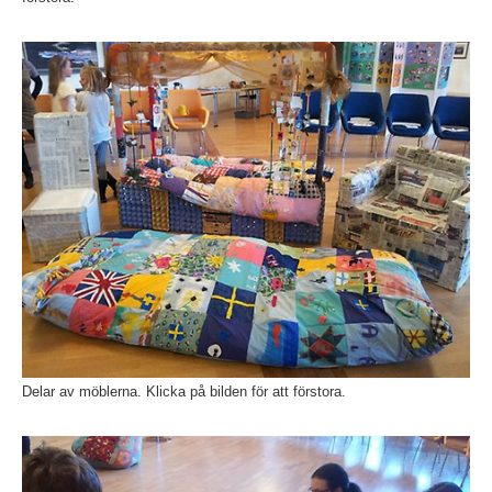
Fö
Delar av möblerna. Klicka på bilden för att förstora.
Fö