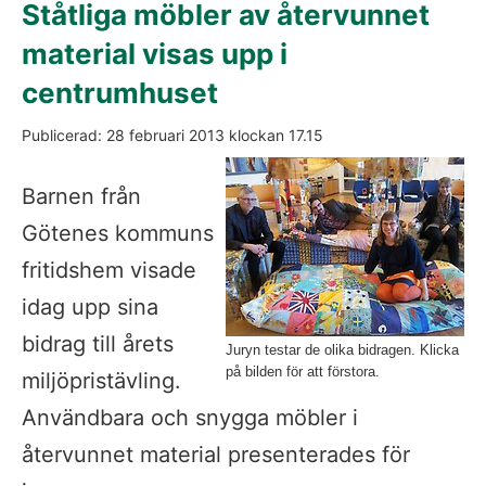
Ståtliga möbler av återvunnet 
material visas upp i 
centrumhuset
Publicerad: 
28 februari 2013
 klockan 
17.15
Fö
Barnen från 
Götenes kommuns 
fritidshem visade 
idag upp sina 
bidrag till årets 
Juryn testar de olika bidragen. Klicka
på bilden för att förstora.
miljöpristävling. 
Användbara och snygga möbler i 
återvunnet material presenterades för 