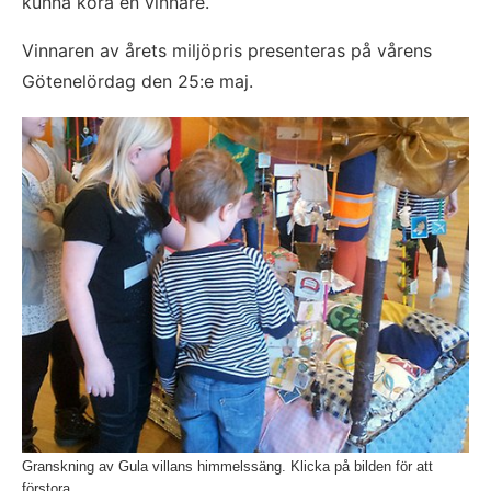
kunna kora en vinnare. 
Vinnaren av årets miljöpris presenteras på vårens 
Götenelördag den 25:e maj.
Fö
Granskning av Gula villans himmelssäng. Klicka på bilden för att
förstora.