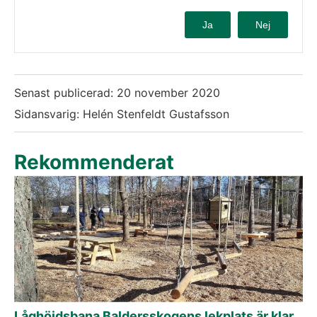
Ja
Nej
Senast publicerad:
20 november 2020
Sidansvarig: Helén Stenfeldt Gustafsson
Rekommenderat
Låghöjdsbana Baldersskogens lekplats är klar