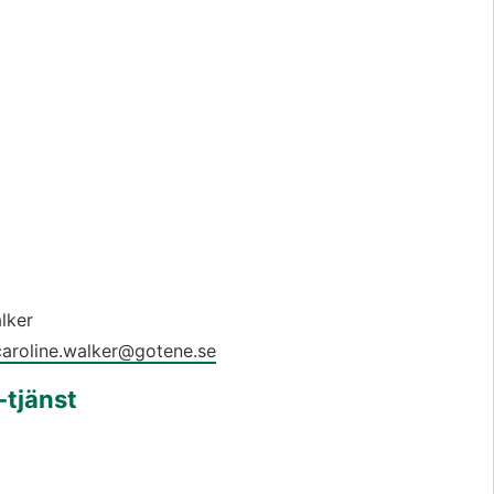
lker
caroline.walker@gotene.se
-tjänst