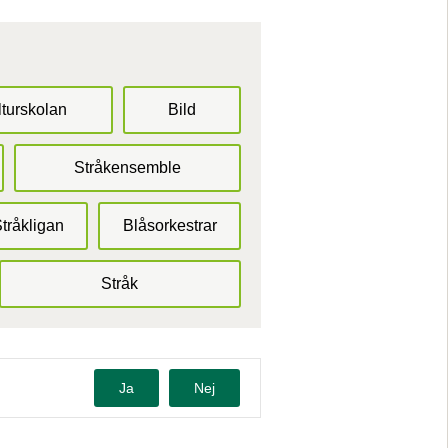
turskolan
Bild
Stråkensemble
Stråkligan
Blåsorkestrar
Stråk
Ja
Nej