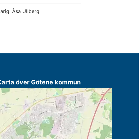
arig: Åsa Ullberg
Karta över Götene kommun