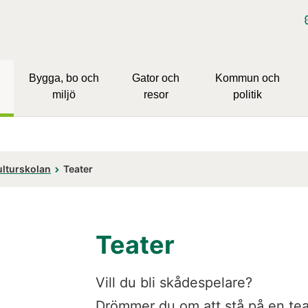
Bygga, bo och
Gator och
Kommun och
miljö
resor
politik
ulturskolan
Teater
Teater
Vill du bli skådespelare?
Drömmer du om att stå på en teat