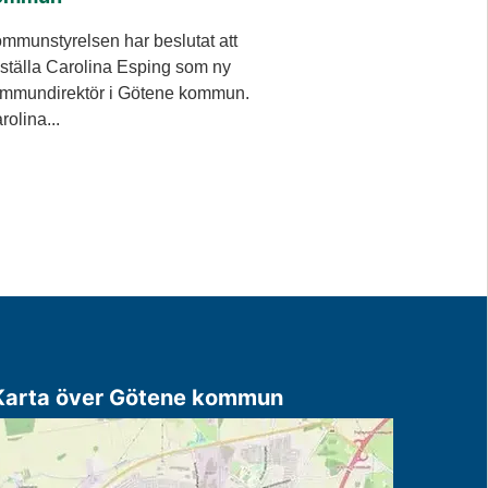
mmunstyrelsen har beslutat att
ställa Carolina Esping som ny
mmundirektör i Götene kommun.
rolina...
Karta över Götene kommun