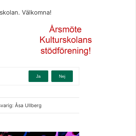
rskolan. Välkomna!
Förstora bil
Ja
Nej
varig: Åsa Ullberg