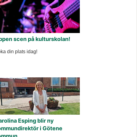
ppen scen på kulturskolan!
ka din plats idag!
rolina Esping blir ny
ommundirektör i Götene
ommun