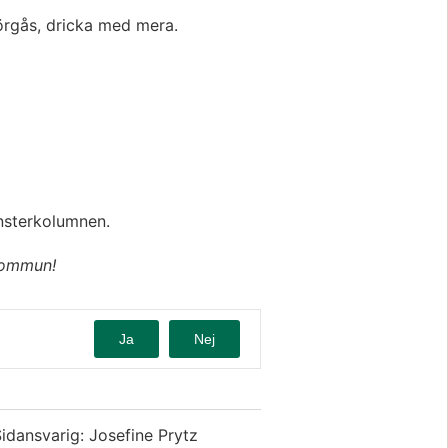
örgås, dricka med mera.
änsterkolumnen.
kommun!
Ja
Nej
idansvarig: Josefine Prytz