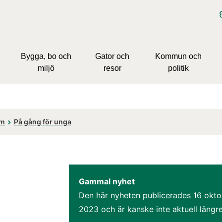
Bygga, bo och
Gator och
Kommun och
miljö
resor
politik
om
På gång för unga
Gammal nyhet
Den här nyheten publicerades 
16 okto
2023
 och är kanske inte aktuell längre