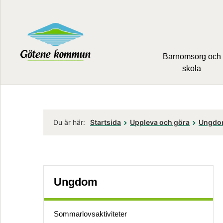
Barnomsorg och
skola
Du är här:
Startsida
Uppleva och göra
Ungd
Ungdom
Sommar­lovs­aktiviteter