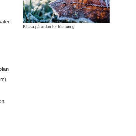
kalen 
Klicka på bilden för förstoring
olan
rn)
on. 