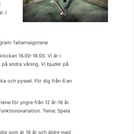
 
. I 
agram: faltarnaigotene
klockan 16.00-18.00. Vi är i 
på andra våning. Vi bjuder på 
ika och pyssel. För dig från 6:an 
ene för yngre från 12 år-18 år. 
unktionsvariation. Tema: Spela 
dig som är 18 år och äldre med 