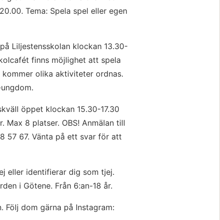
20.00. Tema: Spela spel eller egen 
på Liljestensskolan klockan 13.30-
olcafét finns möjlighet att spela 
n kommer olika aktiviteter ordnas. 
d-ungdom.
väll öppet klockan 15.30-17.30 
r. Max 8 platser. OBS! Anmälan till 
57 67. Vänta på ett svar för att 
j eller identifierar dig som tjej. 
den i Götene. Från 6:an-18 år.
. Följ dom gärna på Instagram: 