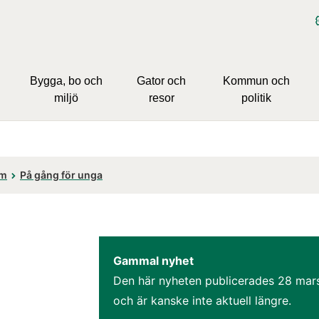
Bygga, bo och
Gator och
Kommun och
miljö
resor
politik
om
På gång för unga
Gammal nyhet
Den här nyheten publicerades 
28 mar
och är kanske inte aktuell längre.