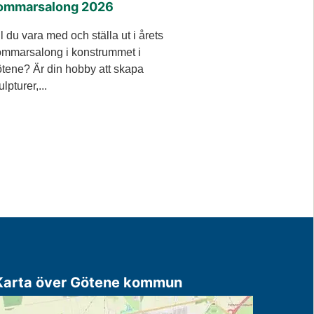
ommarsalong 2026
ll du vara med och ställa ut i årets
mmarsalong i konstrummet i
tene? Är din hobby att skapa
ulpturer,...
Karta över Götene kommun