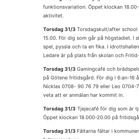
funktionsvariation. Öppet klockan 18.00-
aktivitet.
Torsdag 31/3 
Torsdagskult/after school 
15.00. För dig som går på högstadiet. I sk
spel, pyssla och ta en fika. I idrottshalle
Ledare är på plats från skolan och Friti
Torsdag 31/3 
Gamingcafé och brädspelsk
på Götene fritidsgård. För dig i 6:an-16 å
Nicklas 0708- 90 76 79 eller Leo 0704-78 
veta att er anmälan har kommit in.
Torsdag 31/3
 Tjejecafé för dig som är tje
Öppet klockan 18.000-20.00 på fritidsgår
Torsdag 31/3 
Fältarna fältar i kommunen