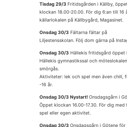
Tisdag 29/3 
Fritidsgården i Källby, öppet
klockan 18.00-20.00. För dig 6:an till 16 år
källarlokalen på Källbygård, Magasinet.
Onsdag 30/3
 Fältarna fältar på 
Liljestensskolan. Följ dom gärna på Inst
Onsdag 30/3
 Hällekis fritidsgård öppet 
Hällekis gymnastikssal och möteslokalen 
smörgås. 
Aktiviteter: lek och spel men även chill, f
-16 år.
Onsdag 30/3 Nystart! 
Onsdagsgårn i Göt
Öppet klockan 16.00-17.30. För dig med f
spel eller egen aktivitet.
Onsdag 30/3 
Onsdagsgårn i Götene för 