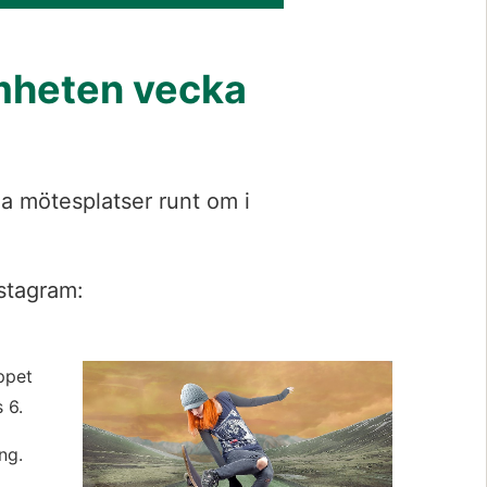
heten vecka 
 mötesplatser runt om i 
stagram: 
ppet 
 6.
ng.