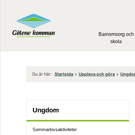
Barnomsorg och
skola
Du är här:
Startsida
Uppleva och göra
Ungd
Ungdom
Sommar­lovs­aktiviteter