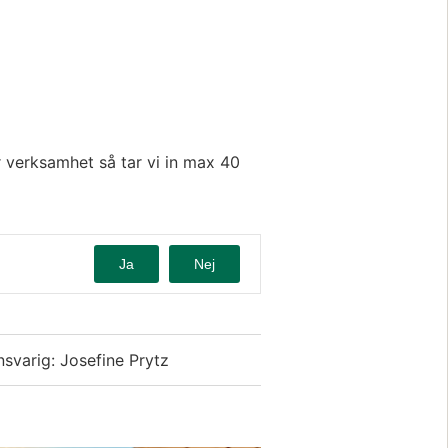
 verksamhet så tar vi in max 40 
Ja
Nej
nsvarig: Josefine Prytz