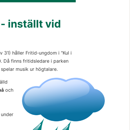
 inställt vid 
1) håller Fritid-ungdom i "Kul i 
Då finns fritidsledare i parken 
 spelar musik ur högtalare.
Förstora bil
lld 
på
 och 
under 