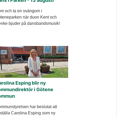
ns i Parken - 13 augusti
m och ta en svängom i
teneparken när duon Kent och
nke bjuder på dansbandsmusik!
rolina Esping blir ny
ommundirektör i Götene
ommun
mmunstyrelsen har beslutat att
ställa Carolina Esping som ny