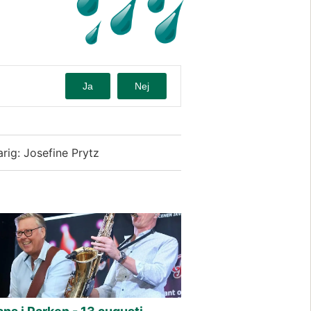
Ja
Nej
rig: Josefine Prytz