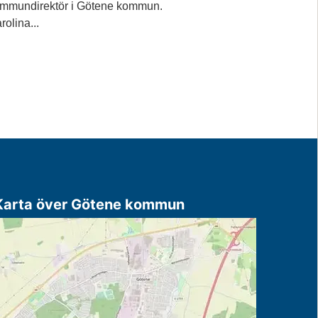
mmundirektör i Götene kommun.
rolina...
Karta över Götene kommun