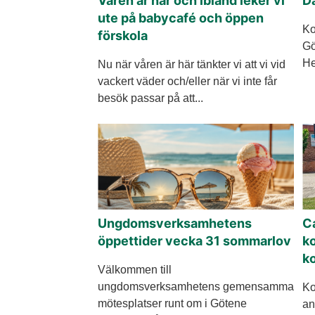
Våren är här och ibland leker vi
Da
ute på babycafé och öppen
Ko
förskola
Gö
He
Nu när våren är här tänkter vi att vi vid
vackert väder och/eller när vi inte får
besök passar på att...
Ungdomsverksamhetens
Ca
öppettider vecka 31 sommarlov
k
k
Välkommen till
ungdomsverksamhetens gemensamma
Ko
mötesplatser runt om i Götene
an