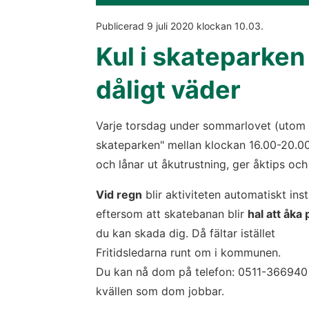
Publicerad 
9 juli 2020
 klockan 
10.03
.
Kul i skateparken -
dåligt väder
Varje torsdag under sommarlovet (utom v 3
skateparken" mellan klockan 16.00-20.00. 
och lånar ut åkutrustning, ger åktips och
Vid regn
 blir aktiviteten automatiskt instä
eftersom att skatebanan blir 
hal att åka 
du kan skada dig. Då fältar istället 
Fritidsledarna runt om i kommunen. 
Du kan nå dom på telefon: 0511-366940 
kvällen som dom jobbar.