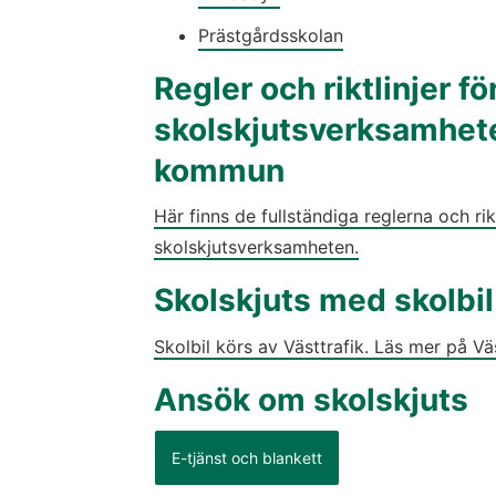
Prästgårdsskolan
Regler och riktlinjer för
skolskjutsverksamhete
kommun
Här finns de fullständiga reglerna och rikt
skolskjutsverksamheten.
Skolskjuts med skolbil
Skolbil körs av Västtrafik. Läs mer på Vä
Ansök om skolskjuts
(länk till annan webbpla
E-tjänst och blankett