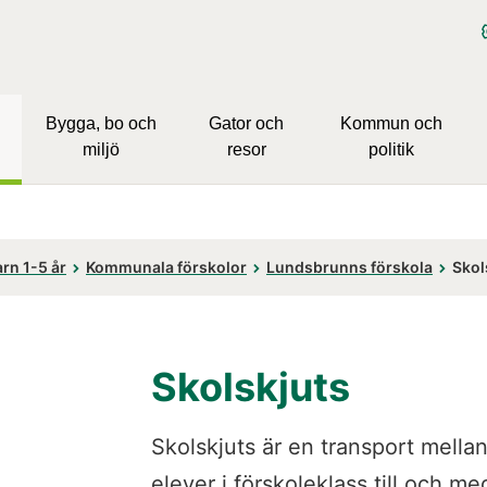
Bygga, bo och
Gator och
Kommun och
miljö
resor
politik
rn 1-5 år
Kommunala förskolor
Lundsbrunns förskola
Skol
Skolskjuts
Skolskjuts är en transport mella
elever i förskoleklass till och me