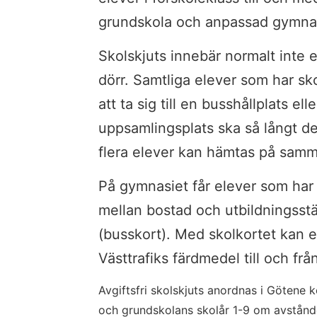
grundskola och anpassad gymnas
Skolskjuts innebär normalt inte en 
dörr. Samtliga elever som har sko
att ta sig till en busshållplats el
uppsamlingsplats ska så långt det 
flera elever kan hämtas på samm
På gymnasiet får elever som har 
mellan bostad och utbildningsställ
(busskort). Med skolkortet kan el
Västtrafiks färdmedel till och frå
Avgiftsfri skolskjuts anordnas i Götene k
och grundskolans skolår 1-9 om avstånd