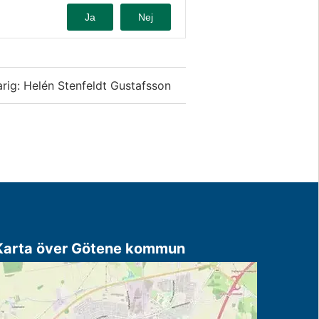
Ja
Nej
rig: Helén Stenfeldt Gustafsson
Karta över Götene kommun