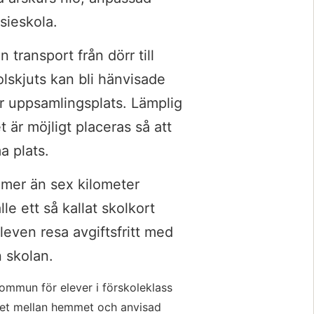
ieskola.
transport från dörr till 
lskjuts kan bli hänvisade 
ler uppsamlingsplats. Lämplig 
är möjligt placeras så att 
a plats.
mer än sex kilometer 
e ett så kallat skolkort 
even resa avgiftsfritt med 
n skolan.
ommun för elever i förskoleklass 
et mellan hemmet och anvisad 