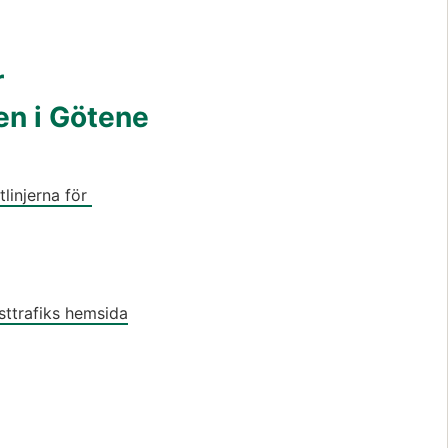
 
n i Götene 
linjerna för 
sttrafiks hemsida
ts)