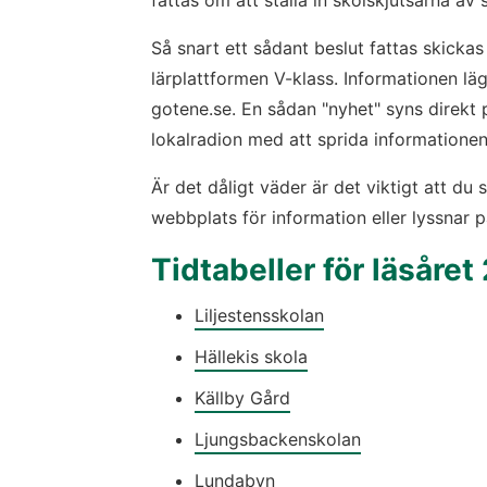
fattas om att ställa in skolskjutsarna av 
Så snart ett sådant beslut fattas skickas 
lärplattformen V-klass. Informationen lä
gotene.se. En sådan "nyhet" syns direkt p
lokalradion med att sprida informationen
Är det dåligt väder är det viktigt att du 
webbplats för information eller lyssnar p
Tidtabeller för läsåret
Liljestensskolan
Hällekis skola
Källby Gård
Ljungsbackenskolan
Lundabyn