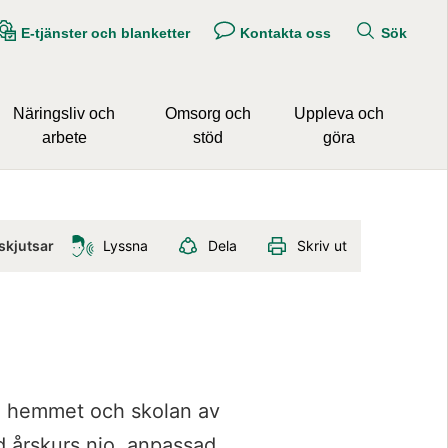
E-tjänster och blanketter
Kontakta oss
Sök
Näringsliv och
Omsorg och
Uppleva och
arbete
stöd
göra
Lyssna
Dela
Skriv ut
skjutsar
n hemmet och skolan av 
d årskurs nio, anpassad 