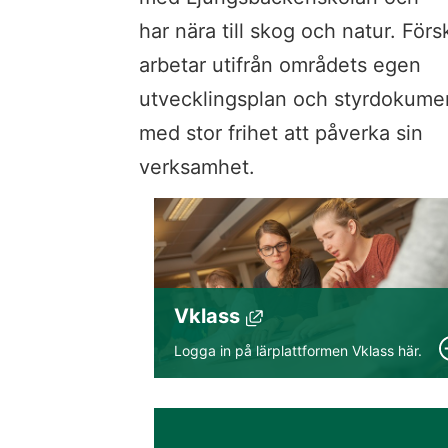
har nära till skog och natur. Förs
arbetar utifrån områdets egen 
utvecklingsplan och styrdokumen
med stor frihet att påverka sin 
verksamhet.
Vklass
Länk till annan webbplats, ö
Logga in på lärplattformen Vklass här.