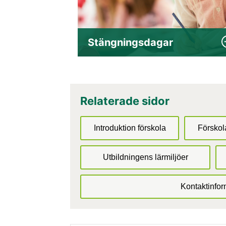
Stängnings­dagar
Relaterade sidor
Introduktion förskola
Förskol
Utbildningens lärmiljöer
Kontaktinfor