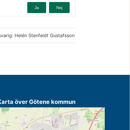
Ja
Nej
varig: Helén Stenfeldt Gustafsson
Karta över Götene kommun