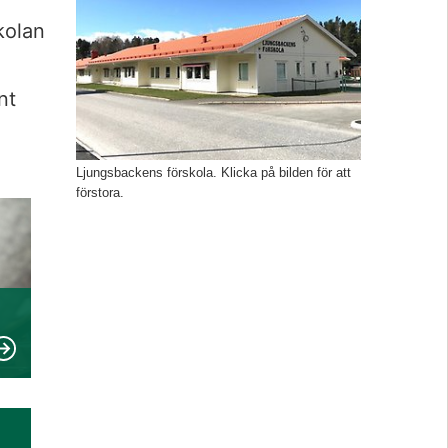
kolan 
t 
Ljungsbackens förskola. Klicka på bilden för att
förstora.
ppnas i nytt fönster.