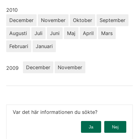
År:
2010
December
November
Oktober
September
Augusti
Juli
Juni
Maj
April
Mars
Februari
Januari
År:
December
November
2009
Var det här informationen du sökte?
Ja
Nej