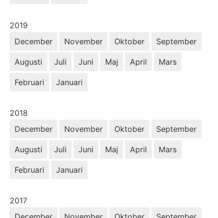
År:
2019
December
November
Oktober
September
Augusti
Juli
Juni
Maj
April
Mars
Februari
Januari
År:
2018
December
November
Oktober
September
Augusti
Juli
Juni
Maj
April
Mars
Februari
Januari
År:
2017
December
November
Oktober
September