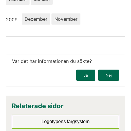
År:
December
November
2009
Var det här informationen du sökte?
Ja
Nej
Relaterade sidor
Logotypens färgsystem