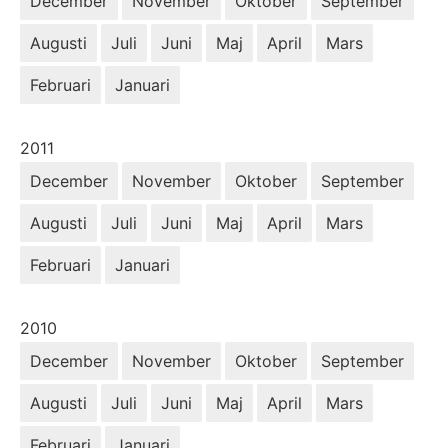
December
November
Oktober
September
Augusti
Juli
Juni
Maj
April
Mars
Februari
Januari
År:
2011
December
November
Oktober
September
Augusti
Juli
Juni
Maj
April
Mars
Februari
Januari
År:
2010
December
November
Oktober
September
Augusti
Juli
Juni
Maj
April
Mars
Februari
Januari